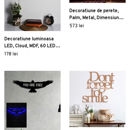
Decoratiune de perete,
Palm, Metal, Dimensiune:
130 x 64 cm, Multicolor
573 lei
Decoratiune luminoasa
LED, Cloud, MDF, 60 LED-
uri, Albastru
178 lei