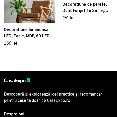
Decoratiune de perete,
Dont Forget To Smıle,
Metal, Dimensiune: 70 x
261 lei
67 cm, Cupru
Decoratiune luminoasa
LED, Eagle, MDF, 60 LED-
uri, Albastru
256 lei
Descoperă și explorează idei practice și recomandări
pentru casa ta doar pe CasaExpo.ro
Despre noi