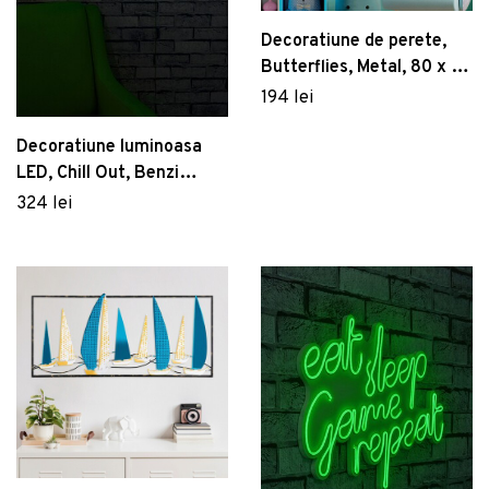
Decoratiune de perete,
Butterflies, Metal, 80 x 80
x 4 cm, Multicolor
194 lei
Decoratiune luminoasa
LED, Chill Out, Benzi
flexibile de neon, DC 12 V,
324 lei
Albastru