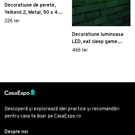
Decoratiune de perete,
Yelkenli 2, Metal, 90 x 40
cm, Multicolor
226 lei
Decoratiune luminoasa
LED, eat sleep game
repeat, Benzi flexibile de
466 lei
neon, DC 12 V, Verde
Descoperă și explorează idei practice și recomandări
pentru casa ta doar pe CasaExpo.ro
Despre noi