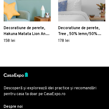
Decoratiune de perete,
Decoratiune de perete,
Hakuna Matata Lion And
Tree , 50% lemn/50%
Piggy , Metal, Dimensiune:
metal, Dimensiune: 54 x
158 lei
178 lei
58 x 1,5 x 39 cm, Negru
54 cm, Nuc / Negru
Descoperă și explorează idei practice și recomandări
pentru casa ta doar pe CasaExpo.ro
Despre noi