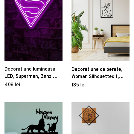
Decoratiune luminoasa
Decoratiune de perete,
LED, Superman, Benzi
Woman Silhouettes 1,
flexibile de neon, DC 12 V,
Metal, 30 x 45 cm, Negru
408 lei
185 lei
Roz