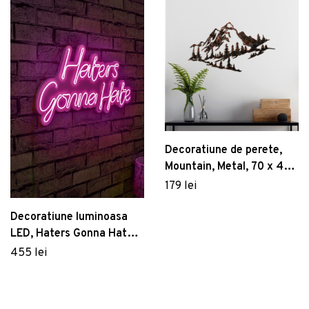
Decoratiune de perete,
Mountain, Metal, 70 x 40
cm, Multicolor
179 lei
Decoratiune luminoasa
LED, Haters Gonna Hate,
Benzi flexibile de neon, DC
455 lei
12 V, Roz