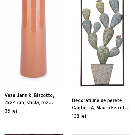
Vaza Jannik, Bizzotto,
Decoratiune de perete
7x24 cm, sticla, roz
Cactus -A, Mauro Ferretti,
somon
35 lei
31x90 cm, fier
138 lei