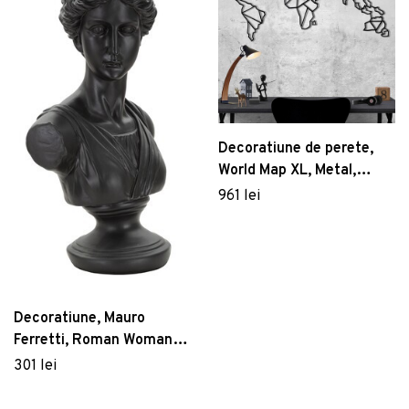
Decoratiune de perete,
World Map XL, Metal,
Dimensiune: 85 x 170 cm,
961 lei
Negru
Decoratiune, Mauro
Ferretti, Roman Woman,
22 x 16 x 41 cm,
301 lei
polirasina, negru