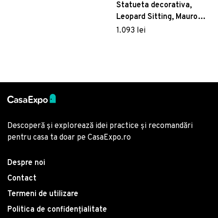
Statueta decorativa,
Leopard Sitting, Mauro
Ferretti, 27 x 38 x 74 cm,
1.093 lei
polirasina, alb
Descoperă și explorează idei practice și recomandări
pentru casa ta doar pe CasaExpo.ro
Despre noi
Contact
Termeni de utilizare
Politica de confidențialitate