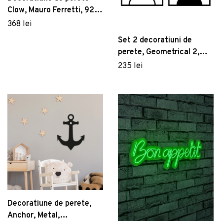
Clow, Mauro Ferretti, 92.1
x 51.4 cm, fier, multicolor
368 lei
Set 2 decoratiuni de
perete, Geometrical 2,
Tanelorn, 86x52 cm,
235 lei
metal
Decoratiune de perete,
Anchor, Metal,