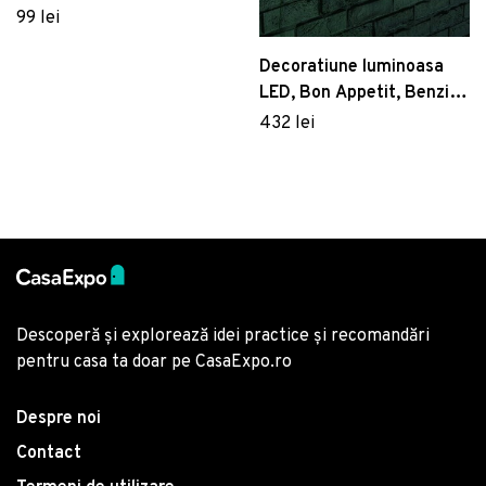
Dimensiune: 36 x 50 cm,
99 lei
Negru
Decoratiune luminoasa
LED, Bon Appetit, Benzi
flexibile de neon, DC 12 V,
432 lei
Verde
Descoperă și explorează idei practice și recomandări
pentru casa ta doar pe CasaExpo.ro
Despre noi
Contact