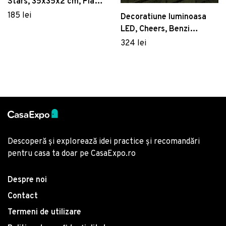
Stars, 35x35x2 cm, Placaj
, Maro
185 lei
Decoratiune luminoasa
LED, Cheers, Benzi
flexibile de neon, DC 12 V,
324 lei
Galben
Descoperă și explorează idei practice și recomandări
pentru casa ta doar pe CasaExpo.ro
Despre noi
Contact
Termeni de utilizare