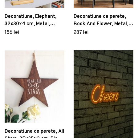
Decoratiune, Elephant,
Decoratiune de perete,
32x30x4 cm, Metal,
Book And Flower, Metal,
Negru
70 x 35 cm, Negru
156 lei
287 lei
Decoratiune de perete, All