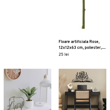
Floare artificiala Rose,
12x12x63 cm, poliester,
roz delicat
25 lei