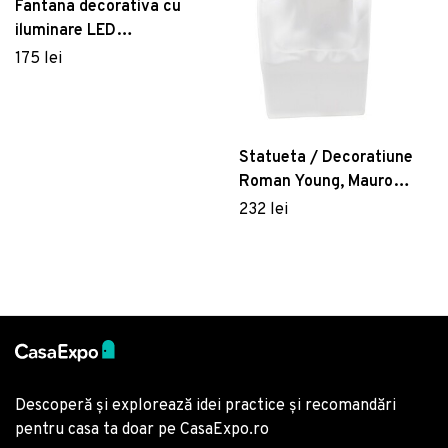
Fantana decorativa cu
iluminare LED
interior/exterior Lyra,
175 lei
Lumineo, 18.8 x 21.5 x 25
cm, IP44, polirasina, gri
Statueta / Decoratiune
Roman Young, Mauro
Ferretti, 20x17.5x30 cm,
232 lei
polirasina, alb
Descoperă și explorează idei practice și recomandări
pentru casa ta doar pe CasaExpo.ro