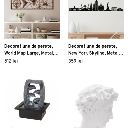
Decoratiune de perete,
Decoratiune de perete,
World Map Large, Metal,
New York Skyline, Metal,
Latime: 120 cm / Inaltime:
Dimensiune: 120x24 cm,
512 lei
359 lei
60 cm, Multicolor
Negru