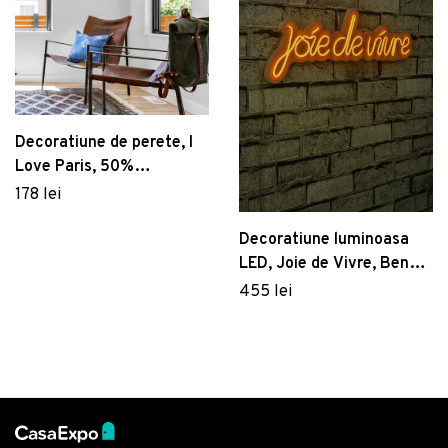
Decoratiune de perete, I
Love Paris, 50%
lemn/50% metal,
178 lei
Dimensiune: 54 x 54 cm,
Nuc / Negru
Decoratiune luminoasa
LED, Joie de Vivre, Benzi
flexibile de neon, DC 12 V,
455 lei
Galben