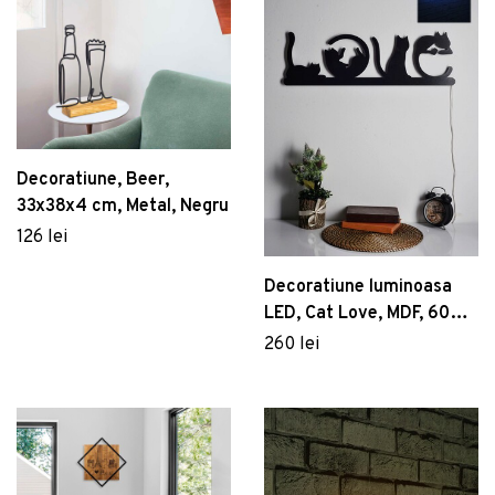
Decoratiune, Beer,
33x38x4 cm, Metal, Negru
126 lei
Decoratiune luminoasa
LED, Cat Love, MDF, 60
LED-uri, Albastru
260 lei