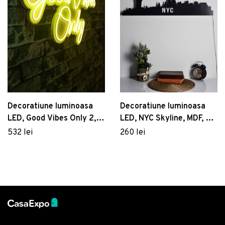
Decoratiune luminoasa
Decoratiune luminoasa
LED, Good Vibes Only 2,
LED, NYC Skyline, MDF, 60
Benzi flexibile de neon, DC
LED-uri, Galben
532 lei
260 lei
12 V, Galben