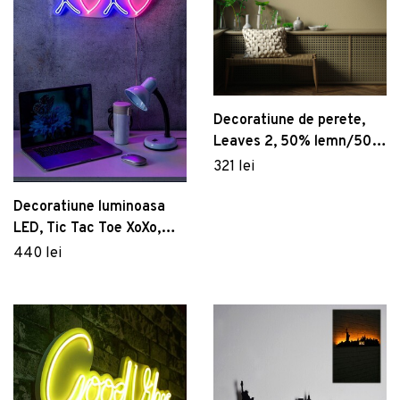
Decoratiune de perete,
Leaves 2, 50% lemn/50%
metal, Dimensiune: 58 x
321 lei
59 cm, Nuc / Negru
Decoratiune luminoasa
LED, Tic Tac Toe XoXo,
Benzi flexibile de neon, DC
440 lei
12 V, Roz / Albastru