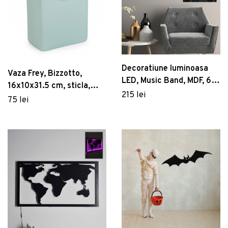
Decoratiune luminoasa
Vaza Frey, Bizzotto,
LED, Music Band, MDF, 60
16x10x31.5 cm, sticla,
LED-uri, Albastru
215 lei
verde
75 lei