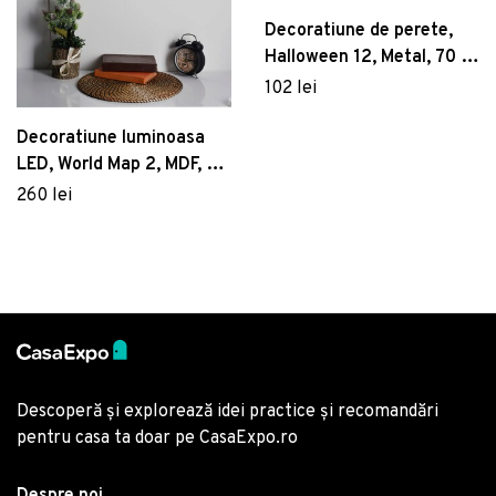
Decoratiune de perete,
Halloween 12, Metal, 70 x
17 cm, Negru
102 lei
Decoratiune luminoasa
LED, World Map 2, MDF, 60
LED-uri, Roz
260 lei
Descoperă și explorează idei practice și recomandări
pentru casa ta doar pe CasaExpo.ro