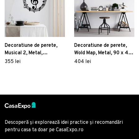
Decoratiune de perete,
Decoratiune de perete,
Musical 2, Metal,
Wold Map, Metal, 90 x 47
Dimensiune: 63 x 70 cm,
cm, Negru
355 lei
404 lei
Negru
Descoperă și explorează idei practice și recomandări
pentru casa ta doar pe CasaExpo.ro