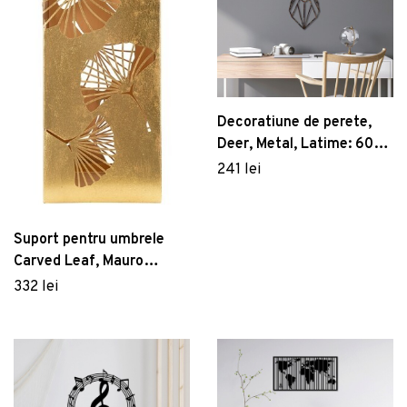
Decoratiune de perete,
Deer, Metal, Latime: 60
cm / Inaltime: 65 cm,
241 lei
Multicolor
Suport pentru umbrele
Carved Leaf, Mauro
Ferretti, 24x24x55 cm,
332 lei
fier, auriu