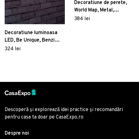
Decoratiune de perete,
World Map, Metal,
Dimensiune: 60 x 120 cm,
384 lei
Auriu
Decoratiune luminoasa
LED, Be Unique, Benzi
flexibile de neon, DC 12 V,
324 lei
Rosu
Descoperă și explorează idei practice și recomandări
pentru casa ta doar pe CasaExpo.ro
Despre noi