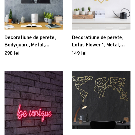
Decoratiune de perete,
Decoratiune de perete,
Bodyguard, Metal,
Lotus Flower 1, Metal,
Dimensiune: 42 x 50 cm,
Dimensiune: 50 x 43 cm,
298 lei
149 lei
Negru
Auriu