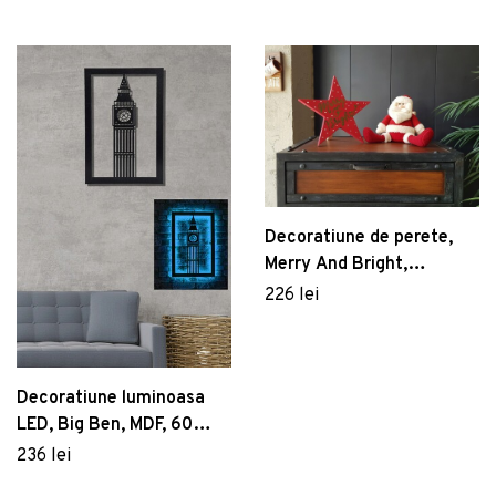
multicolor
Decoratiune de perete,
Merry And Bright,
35x35x2 cm, Placaj ,
226 lei
Rosu verde
Decoratiune luminoasa
LED, Big Ben, MDF, 60
LED-uri, Albastru
236 lei