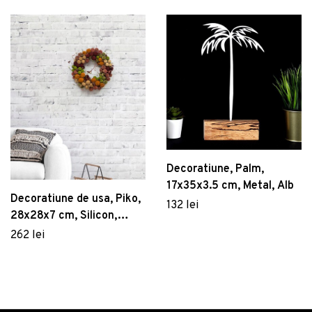
Decoratiune, Palm,
17x35x3.5 cm, Metal, Alb
Decoratiune de usa, Piko,
132 lei
28x28x7 cm, Silicon,
Multicolor
262 lei