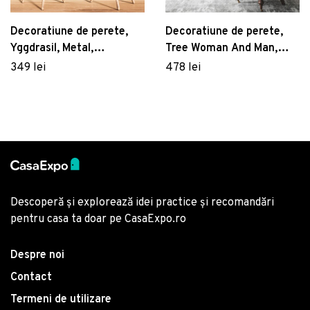
Decoratiune de perete,
Decoratiune de perete,
Yggdrasil, Metal,
Tree Woman And Man,
Dimensiune: 115 x 94 x 4
50% lemn/50% metal,
349 lei
478 lei
cm, Multicolor
Dimensiune: 70 x 58 cm,
Nuc / Negru
Descoperă și explorează idei practice și recomandări
pentru casa ta doar pe CasaExpo.ro
Despre noi
Contact
Termeni de utilizare