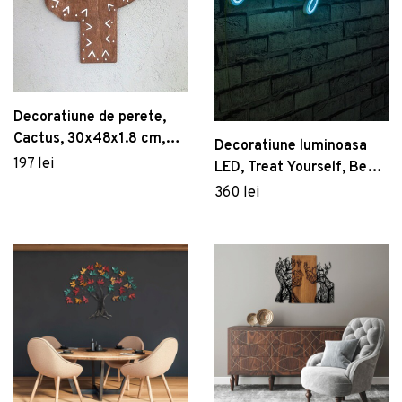
Decoratiune de perete,
Cactus, 30x48x1.8 cm,
Decoratiune luminoasa
Lemn , Maro
197 lei
LED, Treat Yourself, Benzi
flexibile de neon, DC 12 V,
360 lei
Albastru