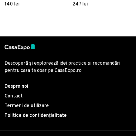
Bronz
Dimensiune: 114 x 52 cm,
140 lei
247 lei
Multicolor
Descoperă și explorează idei practice și recomandări
pentru casa ta doar pe CasaExpo.ro
Despre noi
Contact
Termeni de utilizare
Politica de confidențialitate