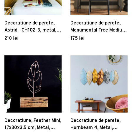
Decoratiune de perete,
Decoratiune de perete,
Astrid - CH102-3, metal,
Monumental Tree Medium,
79 x 35 cm, multicolor
Metal, Dimensiune: 50 x
210 lei
175 lei
36 cm, Negru
Decoratiune, Feather Mini,
Decoratiune de perete,
17x30x3.5 cm, Metal,
Hornbeam 4, Metal,