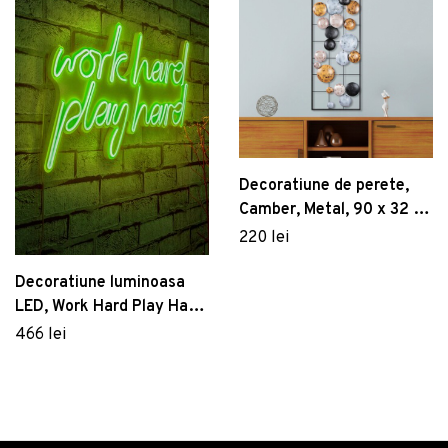
Decoratiune de perete,
Camber, Metal, 90 x 32 x
4 cm, Multicolor
220 lei
Decoratiune luminoasa
LED, Work Hard Play Hard,
Benzi flexibile de neon, DC
466 lei
12 V, Verde