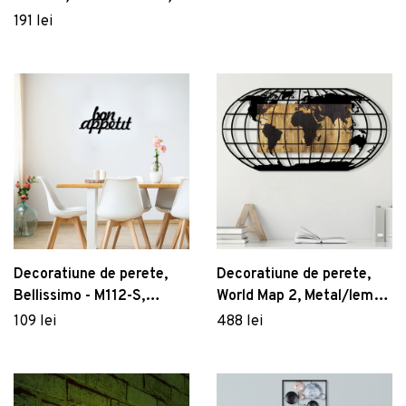
31.2x90 cm, fier,
191 lei
multicolor
Decoratiune de perete,
Decoratiune de perete,
Bellissimo - M112-S,
World Map 2, Metal/lemn,
metal, 69 x 15 cm, negru
102 x 3 x 50 cm, Nuc /
109 lei
488 lei
Negru