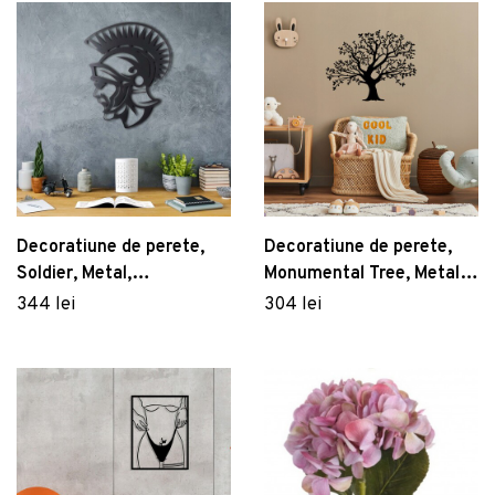
Decoratiune de perete,
Decoratiune de perete,
Soldier, Metal,
Monumental Tree, Metal,
Dimensiune: 33 x 40 cm,
Dimensiune: 70 x 54 cm,
344 lei
304 lei
Negru
Negru