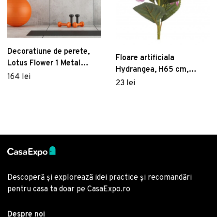
Decoratiune de perete,
Floare artificiala
Lotus Flower 1 Metal
Hydrangea, H65 cm,
Decor, metal, 50 x 43 cm,
164 lei
polivinil, roz
23 lei
negru
Descoperă și explorează idei practice și recomandări
pentru casa ta doar pe CasaExpo.ro
Despre noi