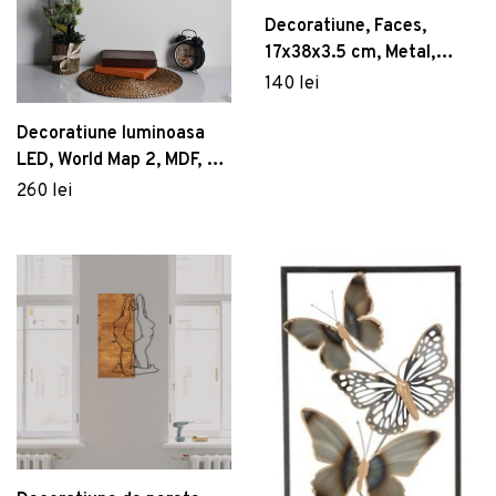
Decoratiune, Faces,
17x38x3.5 cm, Metal,
Bronz
140 lei
Decoratiune luminoasa
LED, World Map 2, MDF, 60
LED-uri, Roz
260 lei