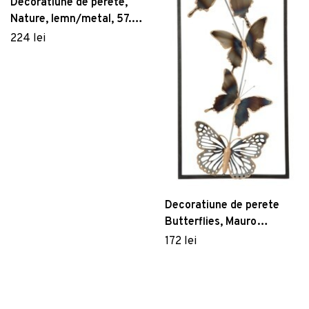
Decoratiune de perete,
Nature, lemn/metal, 57.5
x 33 cm, negru/maro
224 lei
Decoratiune de perete
Butterflies, Mauro
Ferretti, 31x90 cm, fier,
172 lei
negru/argintiu