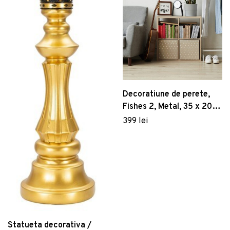
Decoratiune de perete,
Fishes 2, Metal, 35 x 20
cm, 2 piese, Negru
399 lei
Statueta decorativa /