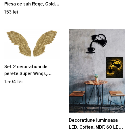
Piesa de sah Rege, Gold
King, Mauro Ferretti, Ø13
153 lei
x 40.5 cm, polirasina,
auriu/negru
Set 2 decoratiuni de
perete Super Wings,
Mauro Ferretti, 60x146
1.504 lei
cm, fier, auriu
Decoratiune luminoasa
LED, Coffee, MDF, 60 LED-