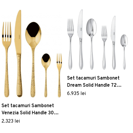
Set tacamuri Sambonet
Dream Solid Handle 72
piese inox placat cu argint
6.935 lei
Set tacamuri Sambonet
Venezia Solid Handle 30
piese auriu
2.323 lei