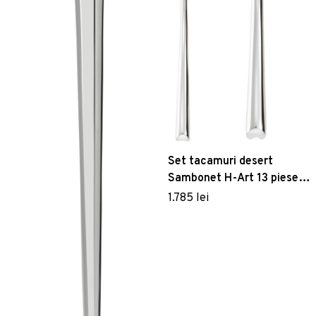
Set tacamuri desert
Sambonet H-Art 13 piese
inox placat cu argint
1.785 lei