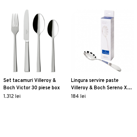
Set tacamuri Villeroy &
Lingura servire paste
Boch Victor 30 piese box
Villeroy & Boch Sereno XXL
30cm
1.312 lei
184 lei