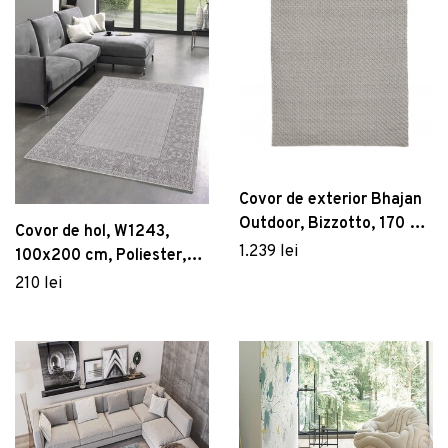
Covor de exterior Bhajan
Outdoor, Bizzotto, 170 x
Covor de hol, W1243,
240 cm, polipropilena,
1.239 lei
100x200 cm, Poliester,
lucrat manual, gri
Multicolor
210 lei