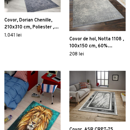
Covor, Dorian Chenille,
210x310 cm, Poliester ,
Multicolor
1.041 lei
Covor de hol, Notta 1108 ,
100x150 cm, 60%
polipropilena/40%
208 lei
poliester, Gri / Crem
Covor, ASR CRPT-75 ,