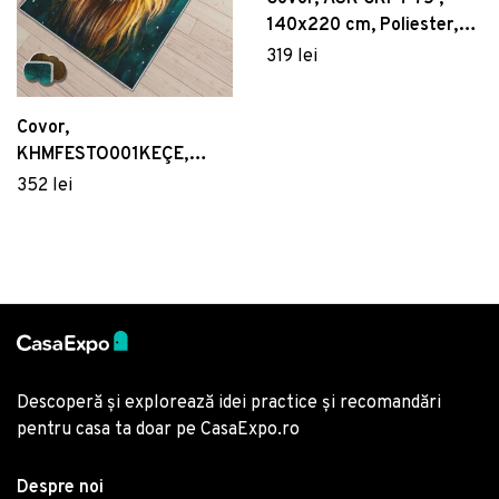
140x220 cm, Poliester,
Multicolor
319 lei
Covor,
KHMFESTO001KEÇE,
160x230 cm, Poliester,
352 lei
Multicolor
Descoperă și explorează idei practice și recomandări
pentru casa ta doar pe CasaExpo.ro
Despre noi