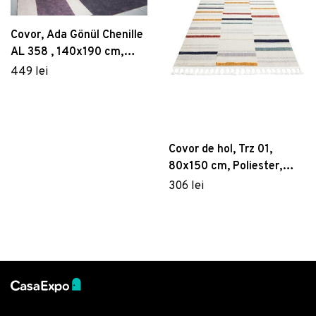
Covor, Ada Gönül Chenille
AL 358 , 140x190 cm,
Poliester , Multicolor
449 lei
Covor de hol, Trz 01,
80x150 cm, Poliester,
Multicolor
306 lei