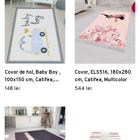
Covor de hol, Baby Boy ,
Covor, ELS516, 180x280
100x150 cm, Catifea,
cm, Catifea, Multicolor
Multicolor
148 lei
544 lei