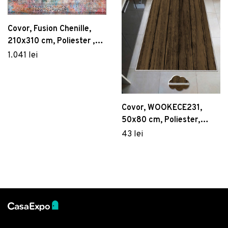
Covor, Fusion Chenille,
210x310 cm, Poliester ,
Multicolor
1.041 lei
Covor, WOOKECE231,
50x80 cm, Poliester,
Multicolor
43 lei