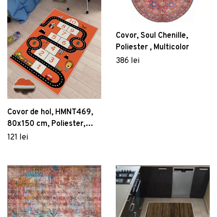
Covor, Soul Chenille,
Poliester , Multicolor
386 lei
Covor de hol, HMNT469,
80x150 cm, Poliester,
Multicolor
121 lei