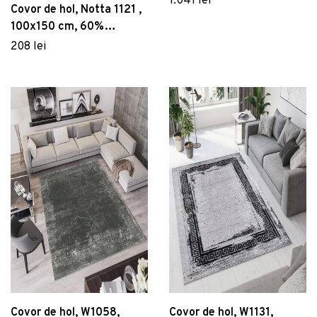
1.041 lei
Covor de hol, Notta 1121 ,
100x150 cm, 60%
polipropilena/40%
208 lei
poliester, Gri / Bej / Crem
Covor de hol, W1058,
Covor de hol, W1131,