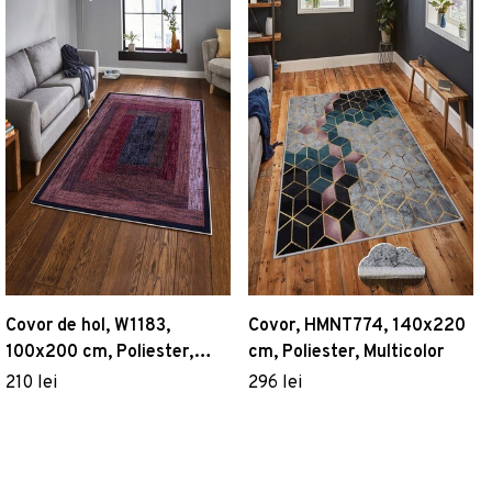
Covor de hol, W1183,
Covor, HMNT774, 140x220
100x200 cm, Poliester,
cm, Poliester, Multicolor
Multicolor
210 lei
296 lei