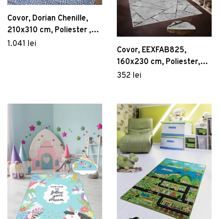
Covor, Dorian Chenille,
210x310 cm, Poliester ,
Multicolor
1.041 lei
Covor, EEXFAB825,
160x230 cm, Poliester,
Multicolor
352 lei