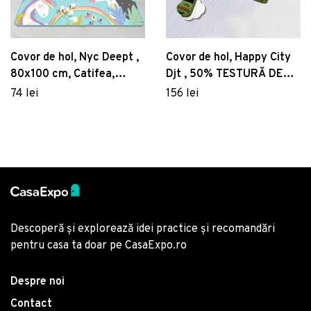
Covor de hol, Nyc Deept ,
Covor de hol, Happy City
80x100 cm, Catifea,
Djt , 50% TESTURĂ DE
Multicolor
catifea/ 50% POLIESTER,
74 lei
156 lei
Multicolor
Descoperă și explorează idei practice și recomandări
pentru casa ta doar pe CasaExpo.ro
Despre noi
Contact