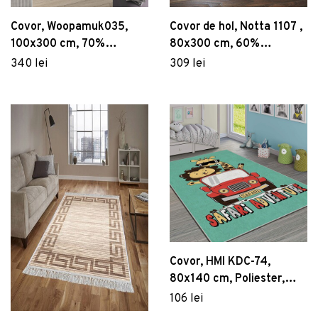
Covor, Woopamuk035,
Covor de hol, Notta 1107 ,
100x300 cm, 70%
80x300 cm, 60%
bumbac/30% poliester,
polipropilena/40%
340 lei
309 lei
Multicolor
poliester, Gri / Bej / Crem
Covor, HMI KDC-74,
80x140 cm, Poliester,
Multicolor
106 lei