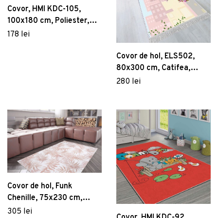
Covor, HMI KDC-105,
100x180 cm, Poliester,
Multicolor
178 lei
Covor de hol, ELS502,
80x300 cm, Catifea,
Multicolor
280 lei
Covor de hol, Funk
Chenille, 75x230 cm,
Poliester , Multicolor
305 lei
Covor, HMI KDC-92,