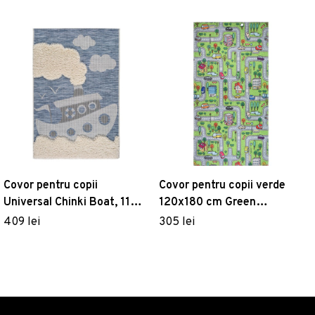
Covor pentru copii
Covor pentru copii verde
Universal Chinki Boat, 115 x
120x180 cm Green
170 cm
Neighborhood – Vitaus
409 lei
305 lei