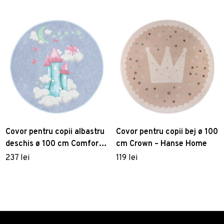
Covor pentru copii albastru
Covor pentru copii bej ø 100
deschis ø 100 cm Comfort –
cm Crown – Hanse Home
Mila Home
237 lei
119 lei