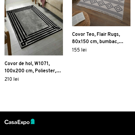
Covor Teo, Flair Rugs,
80x150 cm, bumbac,
monocrom/negru
155 lei
Covor de hol, W1071,
100x200 cm, Poliester,
Multicolor
210 lei