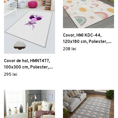
Covor, HMI KDC-44,
120x180 cm, Poliester,
Multicolor
208 lei
Covor de hol, HMNT477,
100x300 cm, Poliester,
Multicolor
295 lei