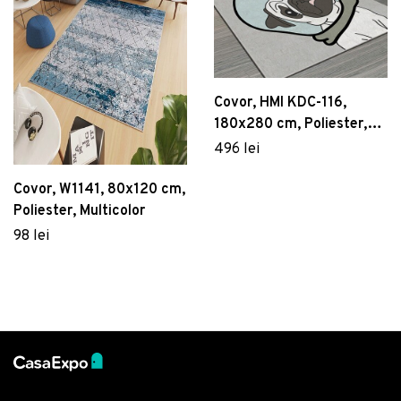
Covor, HMI KDC-116,
180x280 cm, Poliester,
Multicolor
496 lei
Covor, W1141, 80x120 cm,
Poliester, Multicolor
98 lei