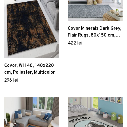
Covor Minerals Dark Grey,
Flair Rugs, 80x150 cm,
lana/poliester, gri inchis
422 lei
Covor, W1140, 140x220
cm, Poliester, Multicolor
296 lei