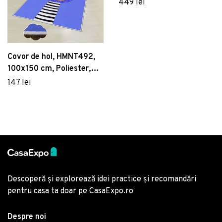
Multicolor
449 lei
Covor de hol, HMNT492,
100x150 cm, Poliester,
Multicolor
147 lei
Descoperă și explorează idei practice și recomandări
pentru casa ta doar pe CasaExpo.ro
Despre noi