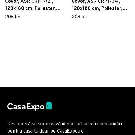
Covor, ASR CRPT-72 ,
Covor, ASR CRPT-34 ,
120x180 cm, Poliester,
120x180 cm, Poliester,
Multicolor
Multicolor
208 lei
208 lei
Descoperă și explorează idei practice și recomandări
pentru casa ta doar pe CasaExpo.ro