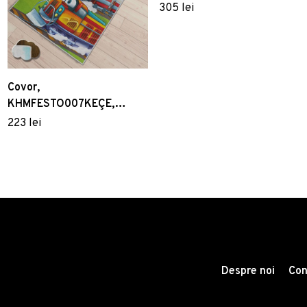
Multicolor
305 lei
Covor,
KHMFESTO007KEÇE,
120x180 cm, Poliester,
223 lei
Multicolor
Despre noi
Con