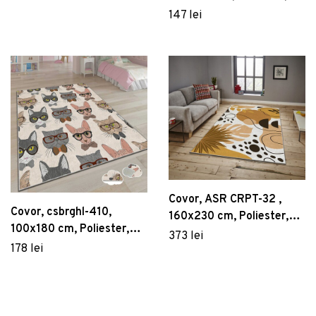
Multicolor
147 lei
Covor, ASR CRPT-32 ,
Covor, csbrghl-410,
160x230 cm, Poliester,
100x180 cm, Poliester,
Multicolor
373 lei
Multicolor
178 lei