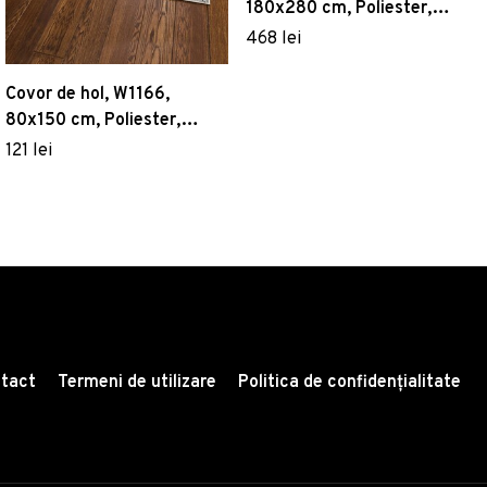
180x280 cm, Poliester,
Multicolor
468 lei
Covor de hol, W1166,
80x150 cm, Poliester,
Multicolor
121 lei
tact
Termeni de utilizare
Politica de confidențialitate