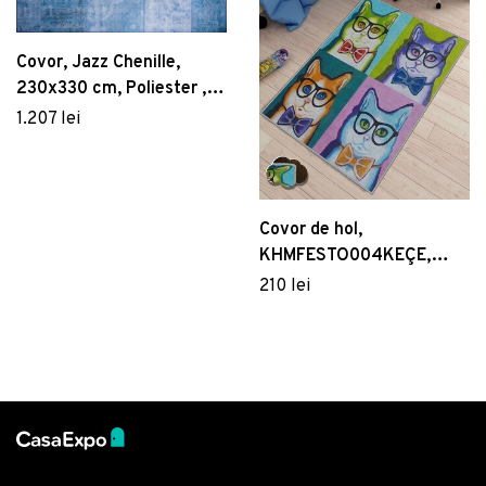
Covor, Jazz Chenille,
230x330 cm, Poliester ,
Multicolor
1.207 lei
Covor de hol,
KHMFESTO004KEÇE,
100x200 cm, Poliester,
210 lei
Multicolor