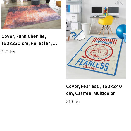
Covor, Funk Chenille,
150x230 cm, Poliester ,
Multicolor
571 lei
Covor, Fearless , 150x240
cm, Catifea, Multicolor
313 lei