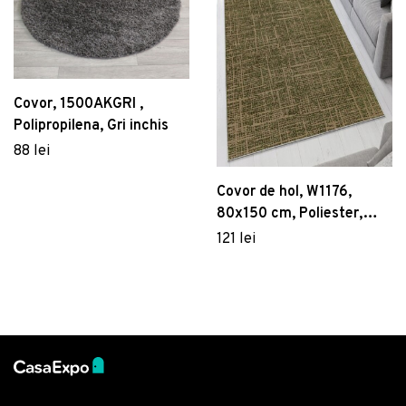
Covor, 1500AKGRI ,
Polipropilena, Gri inchis
88 lei
Covor de hol, W1176,
80x150 cm, Poliester,
Multicolor
121 lei