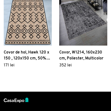
Covor de hol, Hawk 120 x
Covor, W1214, 160x230
150 , 120x150 cm, 50%
cm, Poliester, Multicolor
catifea/50% poliester,
171 lei
352 lei
Multicolor