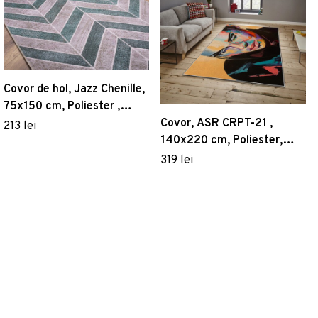
Covor de hol, Jazz Chenille,
75x150 cm, Poliester ,
Multicolor
Covor, ASR CRPT-21 ,
213 lei
140x220 cm, Poliester,
Multicolor
319 lei