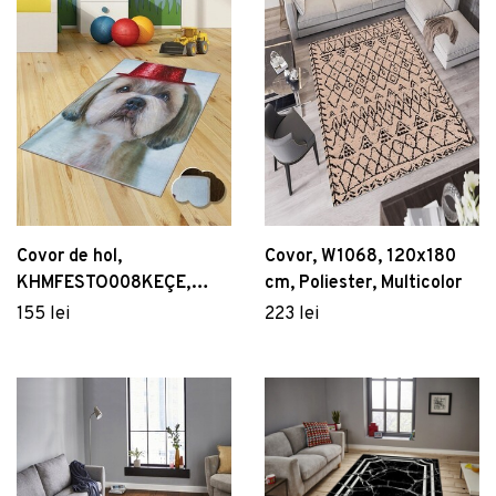
Covor de hol,
Covor, W1068, 120x180
KHMFESTO008KEÇE,
cm, Poliester, Multicolor
80x200 cm, Poliester,
155 lei
223 lei
Multicolor