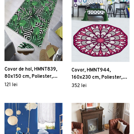
Covor de hol, HMNT839,
Covor, HMNT944,
80x150 cm, Poliester,
160x230 cm, Poliester,
Multicolor
Multicolor
121 lei
352 lei