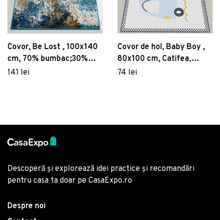
Covor, Be Lost , 100x140
Covor de hol, Baby Boy ,
cm, 70% bumbac;30%
80x100 cm, Catifea,
poliester, Multicolor
Multicolor
141 lei
74 lei
Descoperă și explorează idei practice și recomandări
pentru casa ta doar pe CasaExpo.ro
Despre noi