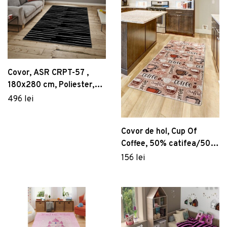
Covor, ASR CRPT-57 ,
180x280 cm, Poliester,
Multicolor
496 lei
Covor de hol, Cup Of
Coffee, 50% catifea/50%
poliester, Multicolor
156 lei