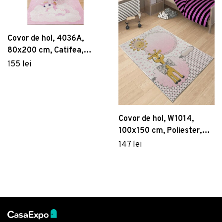
Covor de hol, 4036A,
80x200 cm, Catifea,
Multicolor
155 lei
Covor de hol, W1014,
100x150 cm, Poliester,
Multicolor
147 lei