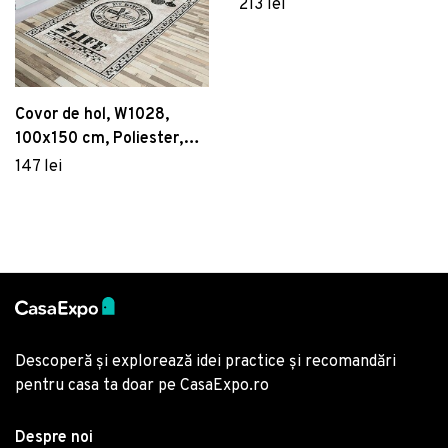
cm, Poliester , Multicolor
213 lei
Covor de hol, W1028,
100x150 cm, Poliester,
Multicolor
147 lei
Descoperă și explorează idei practice și recomandări
pentru casa ta doar pe CasaExpo.ro
Despre noi