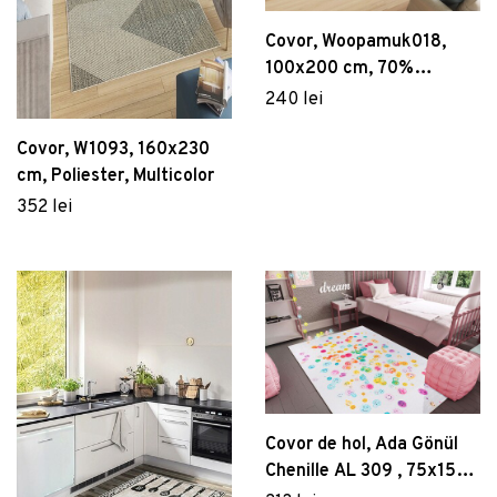
Covor, Woopamuk018,
100x200 cm, 70%
bumbac/30% poliester,
240 lei
Gri
Covor, W1093, 160x230
cm, Poliester, Multicolor
352 lei
Covor de hol, Ada Gönül
Chenille AL 309 , 75x150