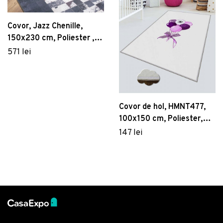
Covor, Jazz Chenille,
150x230 cm, Poliester ,
Multicolor
571 lei
Covor de hol, HMNT477,
100x150 cm, Poliester,
Multicolor
147 lei