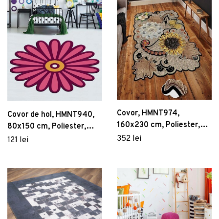
Covor, HMNT974,
Covor de hol, HMNT940,
160x230 cm, Poliester,
80x150 cm, Poliester,
Multicolor
Multicolor
352 lei
121 lei