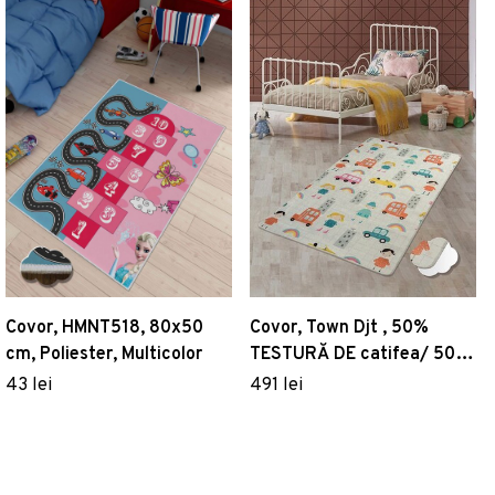
Covor, HMNT518, 80x50
Covor, Town Djt , 50%
cm, Poliester, Multicolor
TESTURĂ DE catifea/ 50%
POLIESTER, Multicolor
43 lei
491 lei