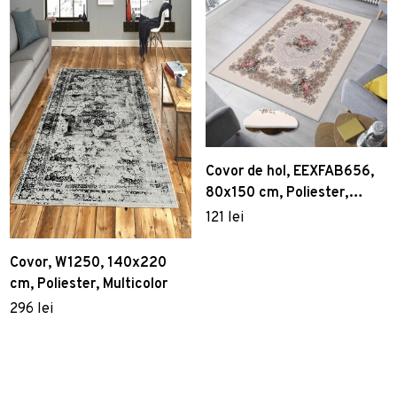
Covor de hol, EEXFAB656,
80x150 cm, Poliester,
Multicolor
121 lei
Covor, W1250, 140x220
cm, Poliester, Multicolor
296 lei