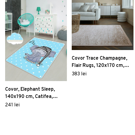
Covor Trace Champagne,
Flair Rugs, 120x170 cm,
polipropilena/poliester,
383 lei
sampanie
Covor, Elephant Sleep,
140x190 cm, Catifea,
Multicolor
241 lei