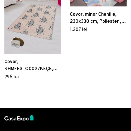
Covor, minor Chenille,
230x330 cm, Poliester ,
Multicolor
1.207 lei
Covor,
KHMFESTO0027KEÇE,
140x220 cm, Poliester,
296 lei
Multicolor